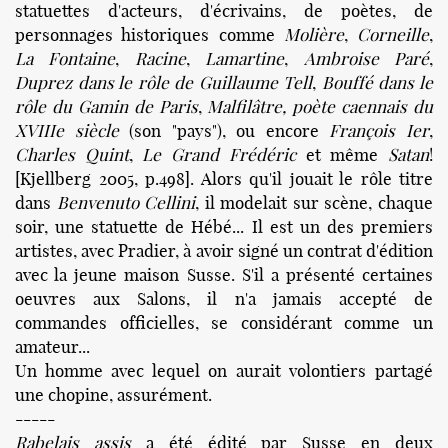
statuettes d'acteurs, d'écrivains, de poètes, de
personnages historiques comme
Molière
,
Corneille
,
La Fontaine
,
Racine
,
Lamartine
,
Ambroise Paré
,
Duprez dans le rôle de Guillaume Tell
,
Bouffé dans le
rôle du Gamin de Paris
,
Malfilâtre, poète caennais du
XVIIIe siècle
(son "pays"), ou encore
François Ier
,
Charles Quint
,
Le Grand Frédéric
et même
Satan
!
[Kjellberg 2005, p.498]. Alors qu'il jouait le rôle titre
dans
Benvenuto Cellini
, il modelait sur scène, chaque
soir, une statuette de Hébé... Il est un des premiers
artistes, avec Pradier, à avoir signé un contrat d'édition
avec la jeune maison Susse. S'il a présenté certaines
oeuvres aux Salons, il n'a jamais accepté de
commandes officielles, se considérant comme un
amateur...
Un homme avec lequel on aurait volontiers partagé
une chopine, assurément.
-----
Rabelais assis
a été édité par Susse en deux