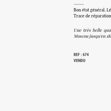
-----
Bon état général. L
Trace de réparation
Une très belle qual
Moscou jusqu'en 188
REF : 674
VENDU