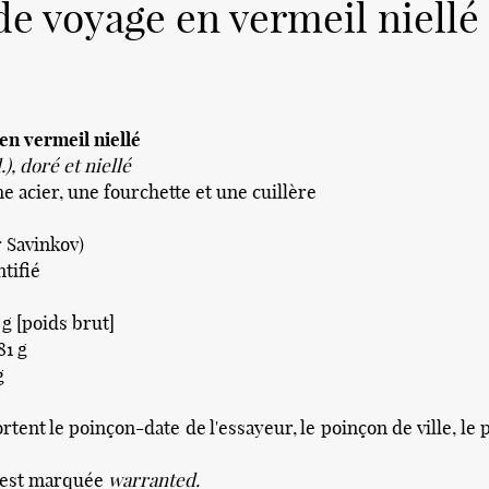
de voyage en vermeil niellé
en vermeil niellé
.), doré et niellé
e acier, une fourchette et une cuillère
 Savinkov)
tifié
 g [poids brut]
81 g
g
rtent le poinçon-date de l'essayeur, le poinçon de ville, le p
 est marquée
warranted.