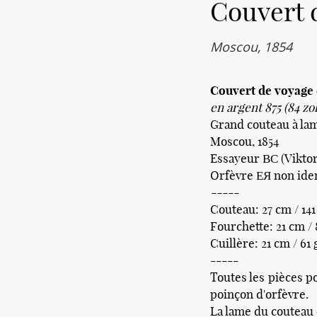
Couvert 
Moscou, 1854
Couvert de voyage 
en argent 875 (84 zol
Grand couteau à lam
Moscou, 1854
Essayeur ВС (Viktor
Orfèvre ЕЯ
non iden
-----
Couteau: 27 cm / 141
Fourchette: 21 cm / 
Cuillère: 21 cm / 61 
-----
Toutes les pièces po
poinçon d'orfèvre.
La lame du couteau