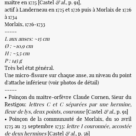
maître en 1725 [Castel
& al
., p. 91],
actif à Landerneau en 1725 et 1726 puis à Morlaix de 1726
à 1734
Morlaix, 1726-1733
-----
L aux anses: ~15 cm
Ø : ~10,9 cm
H : ~5,5 cm
P : 145 g
Très bel état général.
Une micro-fissure sur chaque anse, au niveau du point
d'attache inférieur (voir photos de détail)
-----
• Poinçon du maitre-orfèvre Claude Cornen, Sieur du
Restigou:
lettres C et C séparées par une hermine,
fleur de lys, deux points, couronne
[Castel
& al
., p. 91]
• Poinçon de la communauté de Morlaix, du 10 avril
1725 au 23 septembre 1733:
lettre I couronnée, accostée
de deux hermines
[Castel
& al
., p. 56]