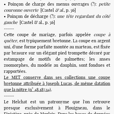
• Poinçon de charge des menus ouvrages (?):
petite
couronne ouverte
[Castel
& al
., p. 56]
• Poinçon de décharge (?):
une tête regardant du côté
gauche
[Castel & al., p. 56]
-----
Cette coupe de mariage, parfois appelée
coupe à
quêter
, est typiquement bretonne. La coupe en argent
uni, d'une forme parfaite montée au marteau, est fixée
par brasure sur un élégant pied trompette décoré par
estampage de motifs de palmettes; les anses
zoomorphes, du modèle au dauphin, sont fondues et
rapportées.
Le MET conserve dans ses collections une coupe
bretonne attribuée à Joseph Lucas, de même datation
que la nôtre (n° 48.187.14)
.
-----
Le Helchat est un patronyme que l'on retrouve
presque exclusivement à Plouigneau, dans le
Finistère, près de Morlaix. Dans les bases de données