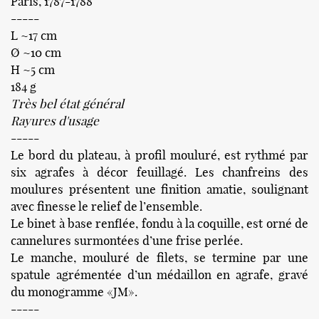
Paris, 1787-1788
-----
L ~17 cm
Ø ~10 cm
H ~5 cm
184 g
Très bel état général
Rayures d'usage
-----
Le bord du plateau, à profil mouluré, est rythmé par
six agrafes à décor feuillagé. Les chanfreins des
moulures présentent une finition amatie, soulignant
avec finesse le relief de l’ensemble.
Le binet à base renflée, fondu à la coquille, est orné de
cannelures surmontées d’une frise perlée.
Le manche, mouluré de filets, se termine par une
spatule agrémentée d’un médaillon en agrafe, gravé
du monogramme «JM».
-----