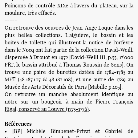
Poinçons de contrôle XIXe à l'avers du plateau, sur la
moulure, très effacés.
-----
On retrouve des oeuvres de Jean-Ange Loque dans les
plus belles collections. L'aiguière, le bassin et les
boîtes de toilette qui illustrent la notice de l'orfèvre
dans le Nocq ont fait partie de la collection David-Weill,
dispersée à Drouot en 1972 [David-Weill III, p.55, 17'000
FRF, le bassin attribué à Thomas Roussin de Sens]. On
trouve une paire de burettes datées de 1784-1785 au
MET (48.187.107 & 48.187.108), et une autre de 1789 au
Musée des Arts Décoratifs de Paris [Mabille p.105].
On retrouve un manche absolument identique au
nôtre sur un
bougeoir à main de Pierre-François
Rigal, conservé au Louvre (1775-1776)
.
-----
Références
• [BP] Michèle Bimbenet-Privat et Gabriel de