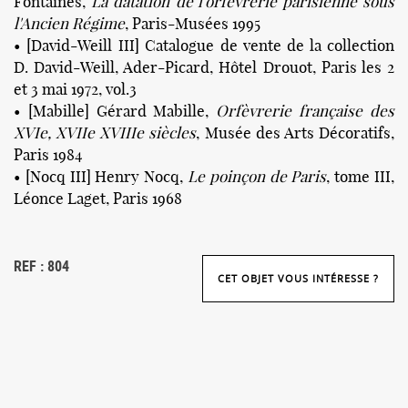
Fontaines,
La datation de l'orfèvrerie parisienne sous
l'Ancien Régime
, Paris-Musées 1995
• [David-Weill III] Catalogue de vente de la collection
D. David-Weill, Ader-Picard, Hôtel Drouot, Paris les 2
et 3 mai 1972, vol.3
• [Mabille] Gérard Mabille,
Orfèvrerie française des
XVIe, XVIIe XVIIIe siècles
, Musée des Arts Décoratifs,
Paris 1984
• [Nocq III] Henry Nocq,
Le poinçon de Paris
, tome III,
Léonce Laget, Paris 1968
REF : 804
CET OBJET VOUS INTÉRESSE ?